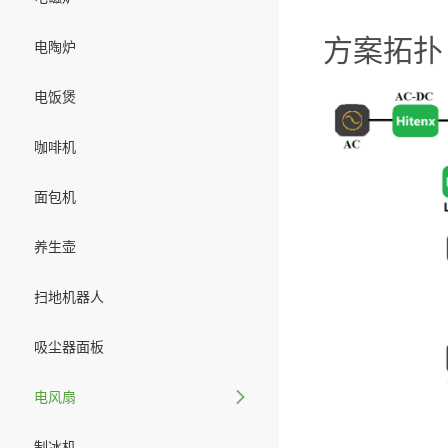
方案拓扑
电陶炉
电饭煲
咖啡机
面包机
养生壶
扫地机器人
吸尘器面板
电风扇
制冰机