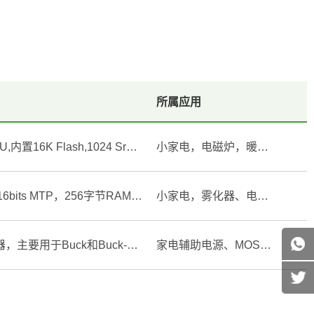
所属应用
TM52系列FN8276是一个新的,快速的8051架构MCU,内置16K Flash,1024 Sram, 128 EEPRom,LED/LCD, TK*19,ADC*16,UART,SPI,IIC等模块
小家电，电磁炉，暖风机，制冰机，足浴盆
TM56M1522是一颗RISC精简指令MCU，内置4K*16bits MTP，256字节RAM，FIRC 16 MHz，SIRC 65.5 KHz，Timer0/Timer1/T2三组定时器，12-bit ADC*13，7-bit DAC 比较器，16-bitPWM*6，15级（LVR/LVD），看门狗定时器。
小家电，雾化器、电子烟、心率带、健康个护
内置650V MOSFET，高效低成本离线式恒压调节器，主要用于Buck和Buck-Boost拓扑。固定18V输出，外围精简
家电辅助电源、MOS驱动、继电器