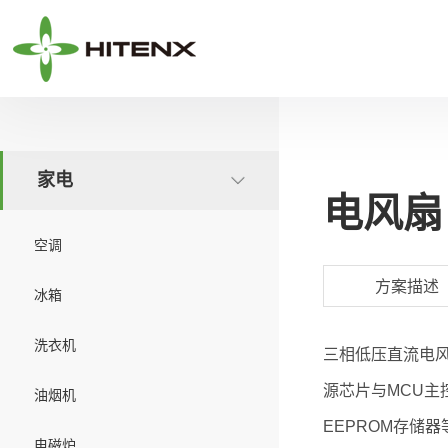
家电
电风扇
空调
方案描述
冰箱
洗衣机
三相低压直流电风
源芯片与MCU主
油烟机
EEPROM存
电磁炉