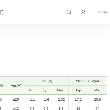
们
English
Vth (V)
Rdson_-10V(mΩ)
A)
Vgs(V)
Min.
Typ.
Max.
Typ
Max
0
±20
-1.1
-1.6
-2.32
17.2
20.5
6
±12
0.6
0.9
1.5
18
24